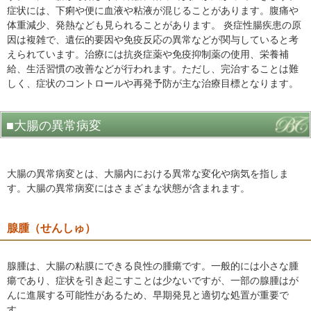
症状には、下痢や便に血液や粘液が混じることがあります。腹痛や
体重減少、発熱なども見られることがあります。 炎症性腸疾患の原
因は複雑で、遺伝的要因や免疫反応の異常などが関与していると考
えられています。治療には抗炎症薬や免疫抑制薬の使用、栄養補
給、生活習慣の改善などが行われます。ただし、完治することは難
しく、症状のコントロールや再発予防が主な治療目標となります。
■大腸の異常病変
大腸の異常病変とは、大腸内における異常な変化や病気を指しま
す。大腸の異常病変にはさまざまな状態が含まれます。
腺腫（せんしゅ）
腺腫は、大腸の粘膜にできる良性の腫瘍です。一般的には小さな腫
瘍であり、症状を引き起こすことは少ないですが、一部の腺腫はが
んに進展する可能性があるため、早期発見と適切な処置が重要で
す。