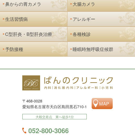
鼻からの胃カメラ
大腸カメラ
生活習慣病
アレルギー
C型肝炎・B型肝炎治療
各種検診
予防接種
睡眠時無呼吸症候群
〒468-0028
MAP
愛知県名古屋市天白区島田黒石710-1
大根交差点 東へ徒歩1分
052-800-3066