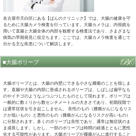
名古屋市天白区にある【ばんのクリニック】では、大腸の健康を守
るために大腸カメラ検査を行っています。大腸カメラは、内視鏡を
用いて直腸と大腸全体の内部を観察する検査法であり、さまざまな
病気の早期発見に役立ちます。ここでは、大腸カメラ検査を通じて
分かる主な疾患について解説します。
■大腸ポリープ
大腸ポリープとは、大腸の内壁にできる小さな腫瘍のことを指しま
す。直腸や大腸の内部に形成されるポリープは、しばしば扁平なも
のやイチゴのようなぶつぶつしたものとして現れます。ポリープは
一般的に数ミリから数センチメートルの大きさであり、初期段階で
は通常症状を引き起こしません。 良性のもの（腫瘍がんになるリス
クが低いもの）と悪性のもの（腫瘍がんになるリスクが高いもの）
に分類されます。多くのポリープは良性であり、通常は無症状のま
ま成長します。しかし、一部のポリープは時間の経過とともに悪性
化する可能性があります。大腸ポリープが腫瘍がんに進行すること