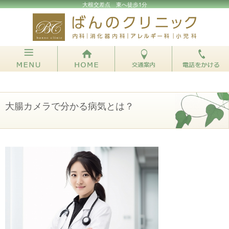
大根交差点 東へ徒歩1分
大腸カメラで分かる病気とは？