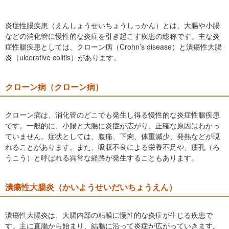
炎症性腸疾患（えんしょうせいちょうしっかん）とは、大腸や小腸
などの消化管に慢性的な炎症を引き起こす疾患の総称です。主な炎
症性腸疾患としては、クローン病（Crohn’s disease）と潰瘍性大腸
炎（ulcerative colitis）があります。
クローン病（クローン病）
クローン病は、消化管のどこでも発生し得る慢性的な炎症性腸疾患
です。一般的に、小腸と大腸に炎症が広がり、正確な原因はわかっ
ていません。症状としては、腹痛、下痢、体重減少、発熱などが現
れることがあります。また、吸収不良による栄養不足や、瘻孔（ろ
うこう）と呼ばれる異常な経路が発生することもあります。
潰瘍性大腸炎（かいようせいだいちょうえん）
潰瘍性大腸炎は、大腸内部の粘膜に慢性的な炎症が生じる疾患で
す。主に直腸から始まり、結腸に沿って炎症が広がっていきます。