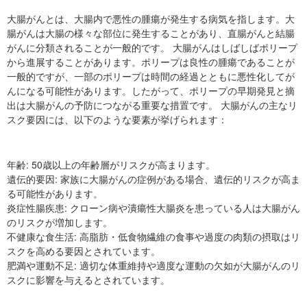
大腸がんとは、大腸内で悪性の腫瘍が発生する病気を指します。大
腸がんは大腸の様々な部位に発生することがあり、直腸がんと結腸
がんに分類されることが一般的です。 大腸がんはしばしばポリープ
から進展することがあります。ポリープは良性の腫瘍であることが
一般的ですが、一部のポリープは時間の経過とともに悪性化してが
んになる可能性があります。したがって、ポリープの早期発見と摘
出は大腸がんの予防につながる重要な措置です。 大腸がんの主なリ
スク要因には、以下のような要素が挙げられます：
年齢: 50歳以上の年齢層がリスクが高まります。
遺伝的要因: 家族に大腸がんの症例がある場合、遺伝的リスクが高ま
る可能性があります。
炎症性腸疾患: クローン病や潰瘍性大腸炎を患っている人は大腸がん
のリスクが増加します。
不健康な食生活: 高脂肪・低食物繊維の食事や過度の肉類の摂取はリ
スクを高める要因とされています。
肥満や運動不足: 適切な体重維持や適度な運動の欠如が大腸がんのリ
スクに影響を与えるとされています。